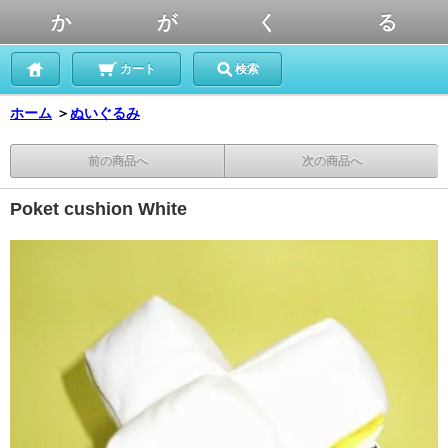
か が く る
カート
検索
ホーム
＞
ぬいぐるみ
前の商品へ
次の商品へ
Poket cushion White