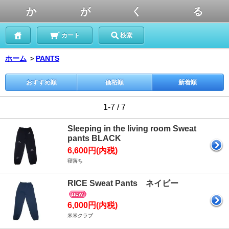
か が く る
カート
検索
ホーム
＞
PANTS
おすすめ順
価格順
新着順
1-7 / 7
Sleeping in the living room Sweat
pants BLACK
6,600円(内税)
寝落ち
RICE Sweat Pants ネイビー
6,000円(内税)
米米クラブ