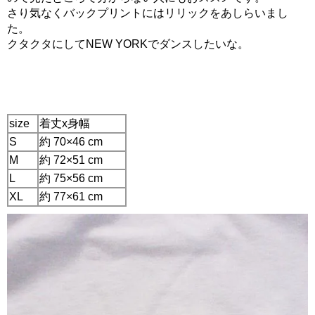
さり気なくバックプリントにはリリックをあしらいまし
た。
クタクタにしてNEW YORKでダンスしたいな。
size
着丈x身幅
S
約 70×46 cm
M
約 72×51 cm
L
約 75×56 cm
XL
約 77×61 cm