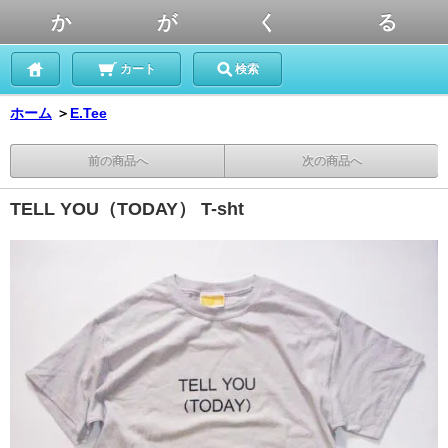
か が く る
カート
検索
ホーム
＞
E.Tee
前の商品へ
次の商品へ
TELL YOU（TODAY） T-sht