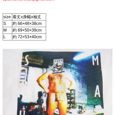
size
着丈x身幅x袖丈
S
約 66×48×38cm
M
約 69×50×39cm
L
約 72×53×40cm