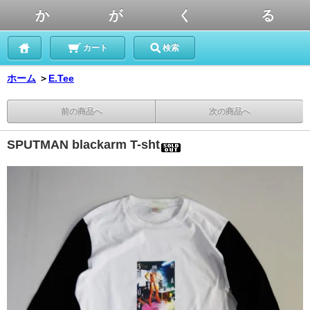
か が く る
カート
検索
ホーム
＞
E.Tee
前の商品へ
次の商品へ
SPUTMAN blackarm T-sht