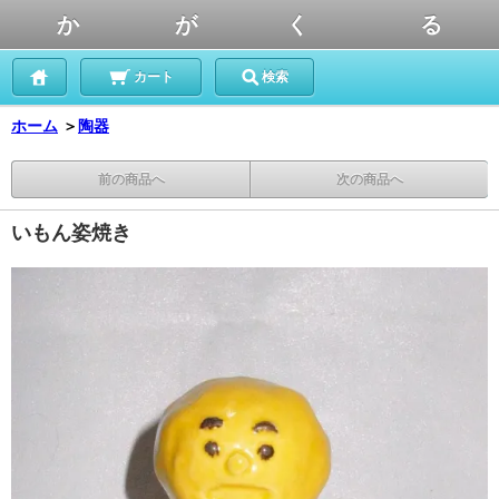
か が く る
カート
検索
ホーム
＞
陶器
前の商品へ
次の商品へ
いもん姿焼き