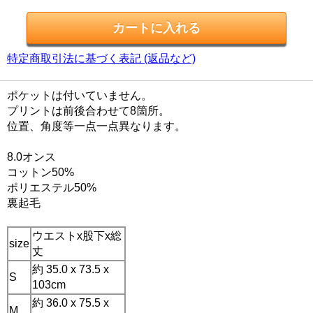
特定商取引法に基づく表記 (返品など)
ポケットは付いていません。
プリントは前後合わせて8箇所。
位置、角度等一点一点異なります。
8.0オンス
コットン50%
ポリエステル50%
裏起毛
ウエストx股下x総
size
丈
約 35.0 x 73.5 x
S
103cm
約 36.0 x 75.5 x
M