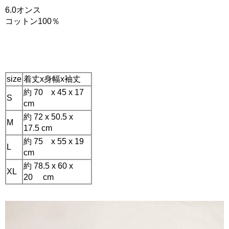
6.0オンス
コットン100％
size
着丈x身幅x袖丈
約 70 x 45 x 17
S
cm
約 72 x 50.5 x
M
17.5 cm
約 75 x 55 x 19
L
cm
約 78.5 x 60 x
XL
20 cm