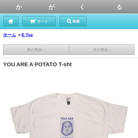
か が く る
カート
検索
ホーム
＞
E.Tee
前の商品へ
次の商品へ
YOU ARE A POTATO T-sht