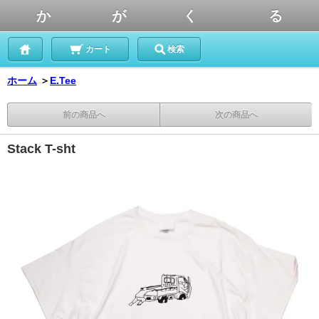
か が く る
カート
検索
ホーム
＞
E.Tee
前の商品へ
次の商品へ
Stack T-sht