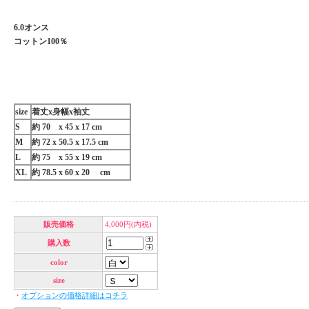
6.0オンス
コットン100％
size
着丈x身幅x袖丈
S
約 70 x 45 x 17 cm
M
約 72 x 50.5 x 17.5 cm
L
約 75 x 55 x 19 cm
XL
約 78.5 x 60 x 20 cm
販売価格
4,000円(内税)
購入数
color
size
・
オプションの価格詳細はコチラ