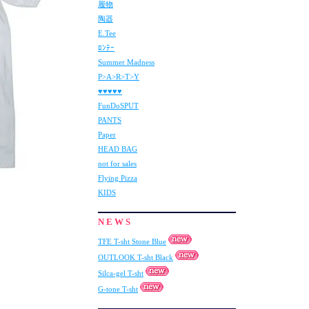
履物
陶器
E.Tee
ﾛﾝﾃｰ
Summer Madness
P>A>R>T>Y
♥♥♥♥♥
FunDoSPUT
PANTS
Paper
HEAD BAG
not for sales
Flying Pizza
KIDS
N E W S
TFE T-sht Stone Blue
OUTLOOK T-sht Black
Silca-gel T-sht
G-tone T-sht