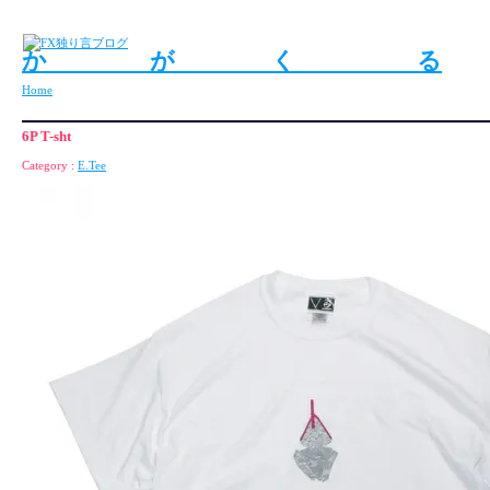
か が く る
Home
6P T-sht
Category :
E.Tee