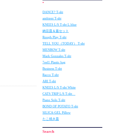
ﾟ
DANCE? T-sht
ambient T-sht
KNEES L/S T-sht L.blue
納豆皿＆蓋セット
Rough Play T-sht
TELL YOU（TODAY） T-sht
MENBOW T-sht
Mark Gonzales T-sht
7eel1 Plastic bag
Business T-sht
Racco T-sht
ARI T-sht
KNEES L/S T-sht White
CATS TRIP L/S T-sht
Piano Solo T-sht
BOND OF POTATO T-sht
SILICA-GEL Pillow
たこ焼き皿
Search