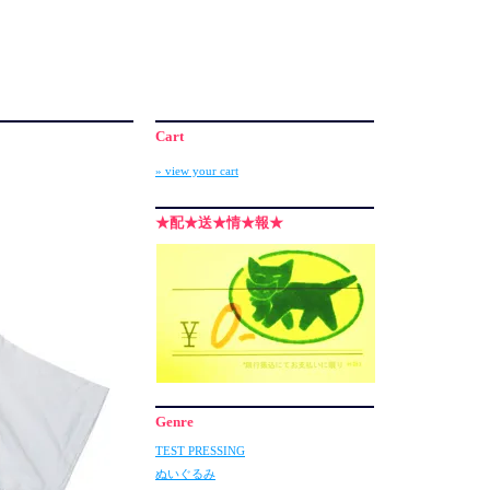
Cart
» view your cart
★配★送★情★報★
Genre
TEST PRESSING
ぬいぐるみ