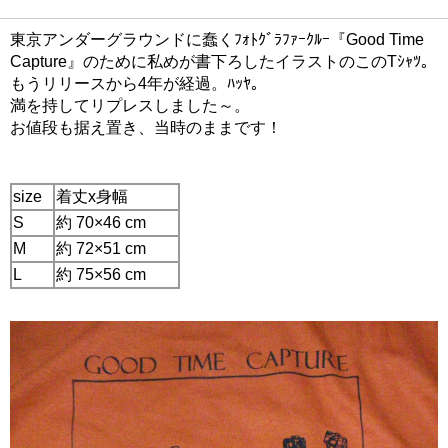
東京アンダーグラウンドに蠢くﾌｫﾄｸﾞﾗﾌｧｰｸﾙｰ『Good Time
Capture』のために私めが書下ろしたイラストのこのTｼｬﾂ。
もうリリースから4年が経過。ﾊｯﾔ。
満を持してリプレスしました～。
お値段も据え置き、当時のままです！
size
着丈x身幅
S
約 70×46 cm
M
約 72×51 cm
L
約 75×56 cm