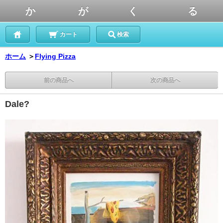
か が く る
カート
検索
ホーム
＞
Flying Pizza
前の商品へ
次の商品へ
Dale?