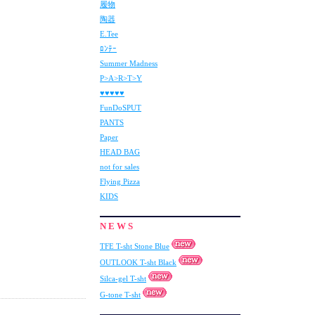
履物
陶器
E.Tee
ﾛﾝﾃｰ
Summer Madness
P>A>R>T>Y
♥♥♥♥♥
FunDoSPUT
PANTS
Paper
HEAD BAG
not for sales
Flying Pizza
KIDS
N E W S
TFE T-sht Stone Blue
OUTLOOK T-sht Black
Silca-gel T-sht
G-tone T-sht