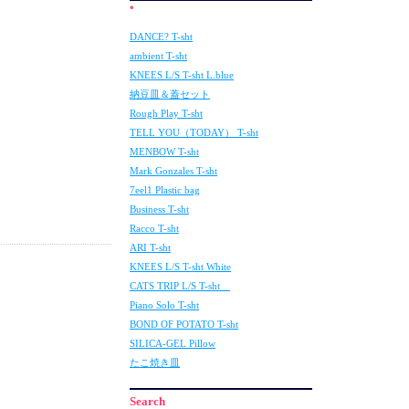
ﾟ
DANCE? T-sht
ambient T-sht
KNEES L/S T-sht L.blue
納豆皿＆蓋セット
Rough Play T-sht
TELL YOU（TODAY） T-sht
MENBOW T-sht
Mark Gonzales T-sht
7eel1 Plastic bag
Business T-sht
Racco T-sht
ARI T-sht
KNEES L/S T-sht White
CATS TRIP L/S T-sht
Piano Solo T-sht
BOND OF POTATO T-sht
SILICA-GEL Pillow
たこ焼き皿
Search