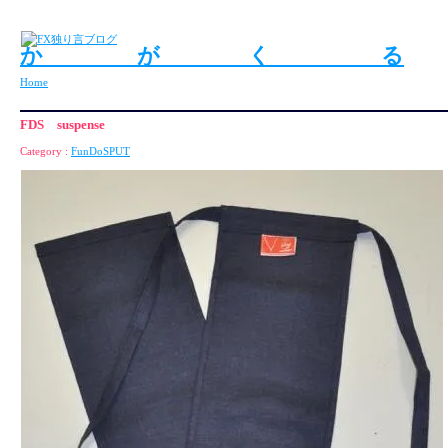
か が く る
Home
FDS suspense
Category :
FunDoSPUT