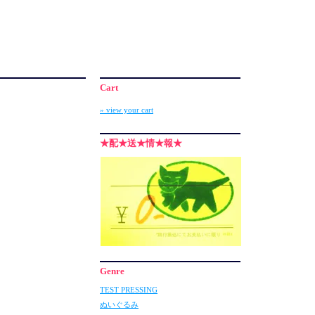
Cart
» view your cart
★配★送★情★報★
Genre
TEST PRESSING
ぬいぐるみ