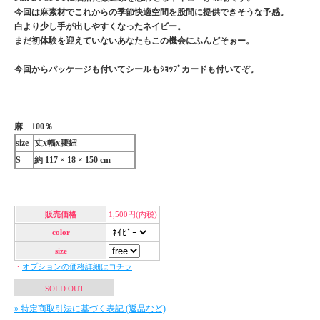
今回は麻素材でこれからの季節快適空間を股間に提供できそうな予感。
白より少し手が出しやすくなったネイビー。
まだ初体験を迎えていないあなたもこの機会にふんどそぉー。
今回からパッケージも付いてシールもｼｮｯﾌﾟカードも付いてぞ。
麻 100％
size
丈x幅x腰紐
S
約 117 × 18 × 150 cm
販売価格
1,500円(内税)
color
size
・
オプションの価格詳細はコチラ
SOLD OUT
» 特定商取引法に基づく表記 (返品など)