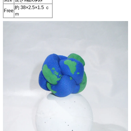
約 38×2.5×1.5 ｃ
Free
ｍ