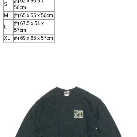
約 62 x 50.5 x
S
56cm
M
約 65 x 55 x 56cm
約 67.5 x 51 x
L
57cm
XL
約 69 x 65 x 57cm