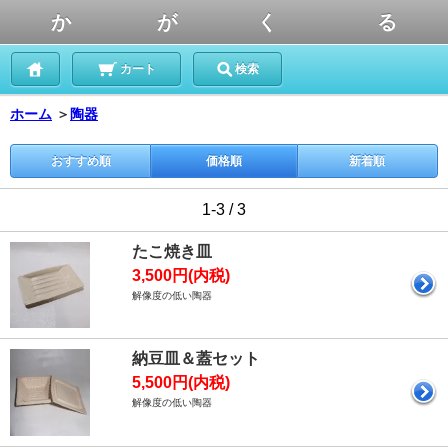
か が く る
カート
検索
ホーム
＞
陶器
おすすめ順
価格順
新着順
1-3 / 3
たこ焼き皿
3,500円(内税)
解像度の低い陶器
納豆皿＆蓋セット
5,500円(内税)
解像度の低い陶器