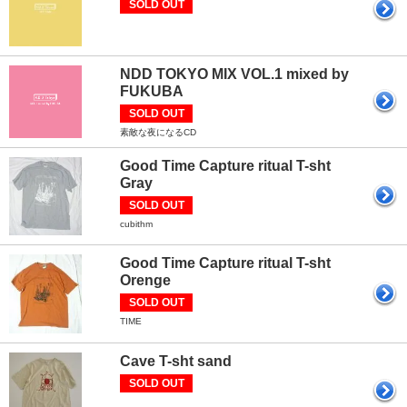
SOLD OUT
NDD TOKYO MIX VOL.1 mixed by
FUKUBA
SOLD OUT
素敵な夜になるCD
Good Time Capture ritual T-sht
Gray
SOLD OUT
cubithm
Good Time Capture ritual T-sht
Orenge
SOLD OUT
TIME
Cave T-sht sand
SOLD OUT