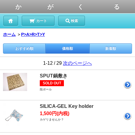
か が く る
カート
検索
ホーム
＞
P>A>R>T>Y
おすすめ順
価格順
新着順
1-12 / 29
次のページへ
SPUT鍋敷き
SOLD OUT
段ボール
SILICA-GEL Key holder
1,500円(内税)
カゲリませんか？